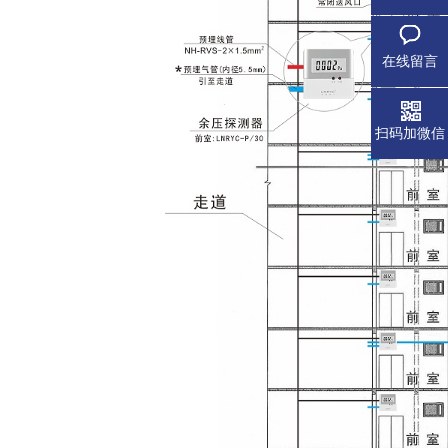
在线留言
扫码加微信