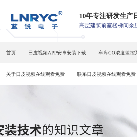
10年专注研发生产
高层建筑前室楼梯间余
首页
日皮视频APP安卓安装下载
车库CO浓度监控
关于日皮视频在线观看免费
联系日皮视频在线观看免费