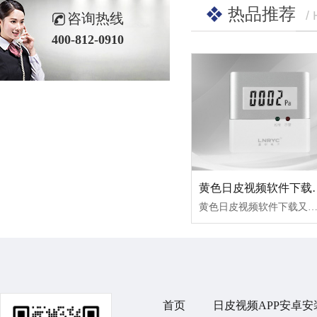
热品推荐
/
咨询热线
400-812-0910
黄色日皮视频软件下载（标
黄色日皮视频软件下载又叫压差控制器、前室/楼梯间压力传感器或压差传感器，是我公司专门针对现代高层住宅、写字楼等建筑的正压送风系统的前室及楼梯间合理余压值的保持，以国家相关规范设计为依据研发的余压
首页
日皮视频APP安卓安