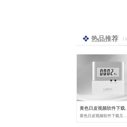
热品推荐
/
黄色日皮视频软件下载（标
黄色日皮视频软件下载又叫压差控制器、前室/楼梯间压力传感器或压差传感器，是我公司专门针对现代高层住宅、写字楼等建筑的正压送风系统的前室及楼梯间合理余压值的保持，以国家相关规范设计为依据研发的余